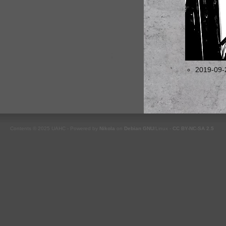
2019-09-
Contents © 2025 UAHC - Powered by
Nikola
on
Debian
GNU
/Linux -
CC BY-NC-SA 2.5